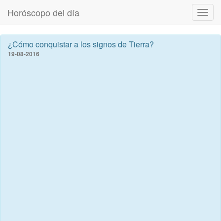
Horóscopo del día
Despl
naveg
¿Cómo conquistar a los signos de Tierra?
19-08-2016